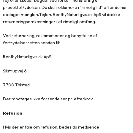
fejl eller skader begået ved forkert håndtering af
produktet/ydelsen. Du skal reklamere i “rimelig tid” efter du har
opdaget manglen/fejlen. RenthyNaturligvis.dk ApS vil dække
returneringsomkostninger i et rimeligt omfang.
Ved returnering, reklamationer og benyttelse af
fortrydelsesretten sendes til:
RenthyNaturligvis.dk ApS
Silstrupvej 6
7700 Thisted
Der modtages ikke forsendelser pr. efterkrav.
Refusion
Hvis der er tale om refusion, bedes du medsende