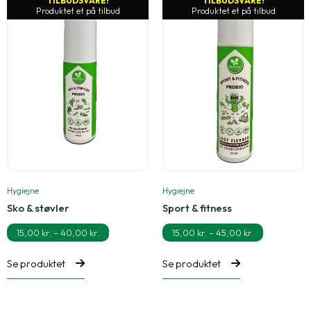
TILBUDSVARE!
TILBUDSVARE!
Produktet et på tilbud
Produktet et på tilbud
Hygiejne
Hygiejne
Sko & støvler
Sport & fitness
15,00
kr.
–
40,00
kr.
15,00
kr.
–
45,00
kr.
Prisinterval:
Prisinterval:
15,00 kr.
15,00 kr.
til
til
Se produktet
Se produktet
40,00 kr.
45,00 kr.