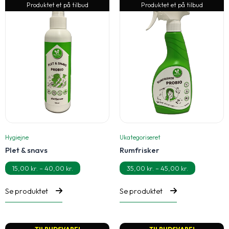
Produktet et på tilbud
Produktet et på tilbud
Hygiejne
Ukategoriseret
Plet & snavs
Rumfrisker
15,00
kr.
–
40,00
kr.
35,00
kr.
–
45,00
kr.
Prisinterval:
Prisinterval:
15,00 kr.
35,00 kr.
til
til
Se produktet
Se produktet
40,00 kr.
45,00 kr.