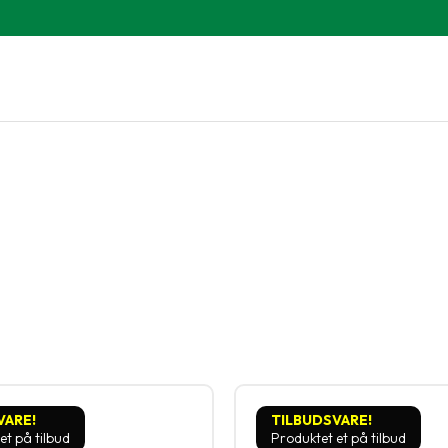
VARE!
TILBUDSVARE!
et på tilbud
Produktet et på tilbud