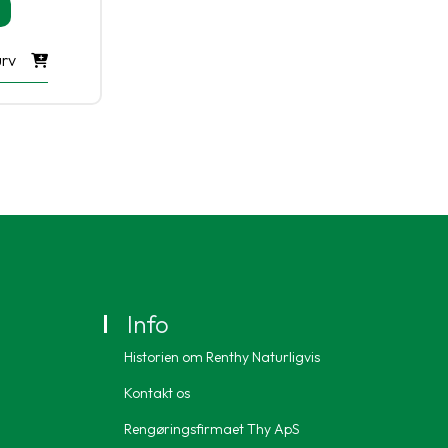
Den
e
aktuelle
pris
urv
er:
.
300,00 kr..
Info
Historien om Renthy Naturligvis
Kontakt os
Rengøringsfirmaet Thy ApS