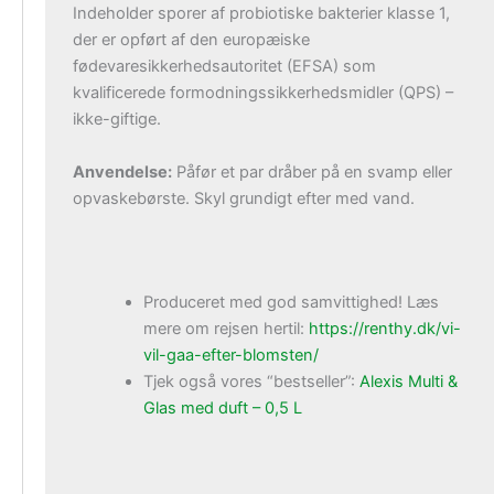
Indeholder sporer af probiotiske bakterier klasse 1,
der er opført af den europæiske
fødevaresikkerhedsautoritet (EFSA) som
kvalificerede formodningssikkerhedsmidler (QPS) –
ikke-giftige.
Anvendelse:
Påfør et par dråber på en svamp eller
opvaskebørste. Skyl grundigt efter med vand.
Produceret med god samvittighed! Læs
mere om rejsen hertil:
https://renthy.dk/vi-
vil-gaa-efter-blomsten/
Tjek også vores “bestseller”:
Alexis Multi &
Glas med duft – 0,5 L