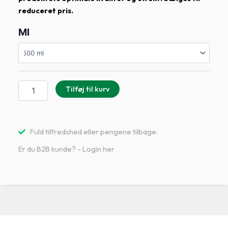
reduceret pris.
Ml
Opvask
&
universal
antal
Tilføj til kurv
Fuld tilfredshed eller pengene tilbage.
Er du B2B kunde? - Login her