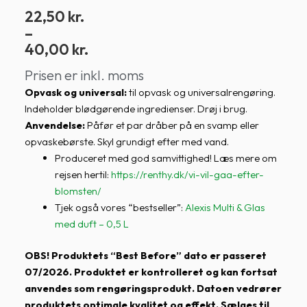
Prisinterval:
22,50
kr.
22,50 kr.
–
til
40,00
kr.
40,00 kr.
Prisen er inkl. moms
Opvask og universal:
til opvask og universalrengøring.
Indeholder blødgørende ingredienser. Drøj i brug.
Anvendelse:
Påfør et par dråber på en svamp eller
opvaskebørste. Skyl grundigt efter med vand.
Produceret med god samvittighed! Læs mere om
rejsen hertil:
https://renthy.dk/vi-vil-gaa-efter-
blomsten/
Tjek også vores “bestseller”:
Alexis Multi & Glas
med duft – 0,5 L
OBS! Produktets “Best Before” dato er passeret
07/2026. Produktet er kontrolleret og kan fortsat
anvendes som rengøringsprodukt. Datoen vedrører
produktets optimale kvalitet og effekt. Sælges til