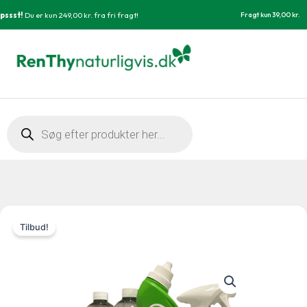
Gå
pssst!
Du er kun
249,00
kr.
fra fri fragt!
Fragt kun 39,00 kr.
til
indholdet
Products
search
Tilbud!